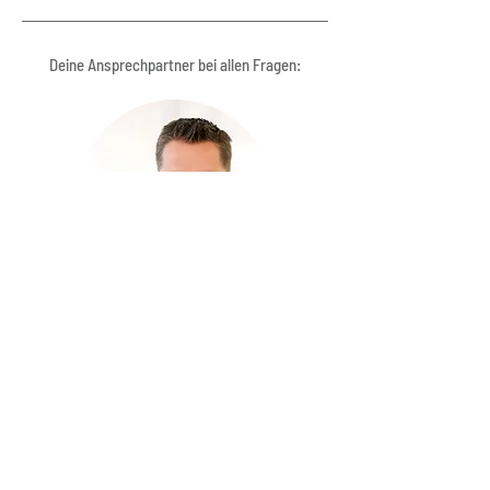
Deine Ansprechpartner bei allen Fragen:
Marco Althans
Vorstand
Telefon:
05651 7451-600
marco.althans@bkk-wm.de