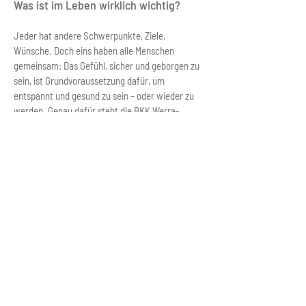
Was ist im Leben wirklich wichtig?
Jeder hat andere Schwerpunkte, Ziele,
Wünsche. Doch eins haben alle Menschen
gemeinsam: Das Gefühl, sicher und geborgen zu
sein, ist Grundvoraussetzung dafür, um
entspannt und gesund zu sein – oder wieder zu
werden. Genau dafür steht die BKK Werra-
Meissner. Und genau das wird durch die unsere
kommunikative Leitidee „Wohlfühlsam“ erlebbar.
Wohlfühl
sam
en
+
gemein
=
wohlfühlsam
Damit sich unsere Mitarbeiter und
Versicherte rundum wohlfühlen, tun wir
gemeinsam alles dafür, dass sie jederzeit
bestens versorgt sind und unterstützt
werden. Im Alltag und Beruf. Aber auch dann,
wenn Unvorhergesehenes sie aus der Bahn
wirft und plötzlich andere Dinge über allem